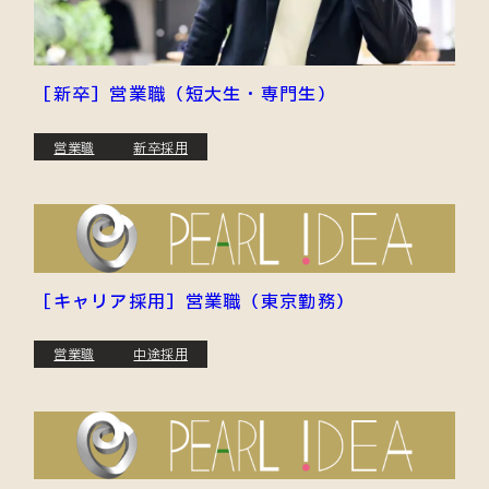
［新卒］営業職（短大生・専門生）
営業職
新卒採用
［キャリア採用］営業職（東京勤務）
営業職
中途採用