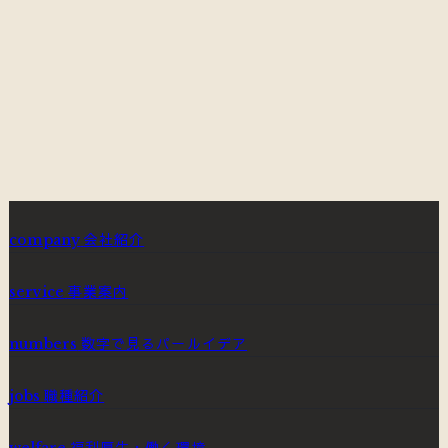
REQUIREMENTS
募集要項へ
ENTRY
フォームから応募する
会社紹介
company
事業案内
service
数字で見るパールイデア
numbers
職種紹介
jobs
福利厚生・働く環境