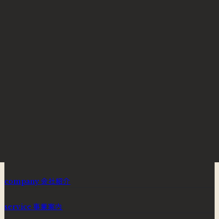
ぜひ遊びにきてください
CASUAL TALK
応募にお悩みの方へ
REQUIREMENTS
募集要項へ
あなたが加わることで、
このチームはもっと強くなる。
ENTRY
フォームから応募する
会社紹介
company
事業案内
service