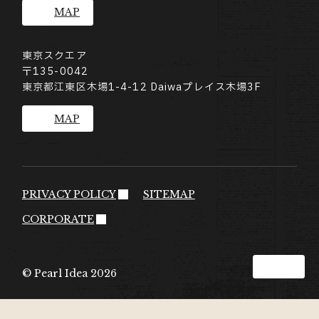
MAP
東京スクエア
〒135-0042
東京都江東区木場1-4-12 Daiwaプレイス木場3F
MAP
PRIVACY POLICY
SITEMAP
CORPORATE
ページT
応募にお悩みの方へ
© Pearl Idea 2026