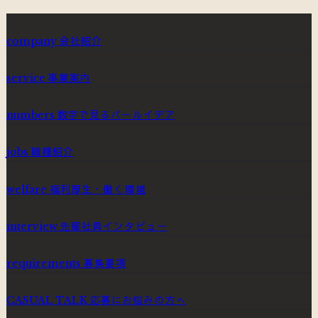
会社紹介
company
事業案内
service
数字で見るパールイデア
numbers
職種紹介
jobs
福利厚生・働く環境
welfare
先輩社員インタビュー
interview
募集要項
requirements
応募にお悩みの方へ
CASUAL TALK