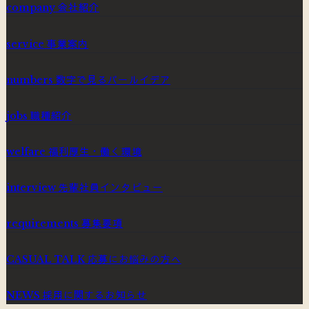
会社紹介
company
事業案内
service
数字で見るパールイデア
numbers
職種紹介
jobs
福利厚生・働く環境
welfare
先輩社員インタビュー
interview
募集要項
requirements
応募にお悩みの方へ
CASUAL TALK
採用に関するお知らせ
NEWS