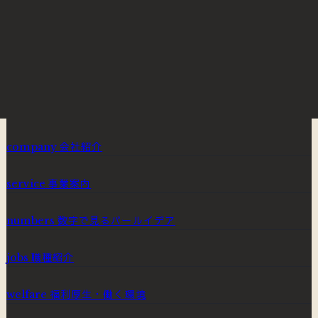
募集要項へ
ENTRY
フォームから応募する
会社紹介
company
事業案内
service
数字で見るパールイデア
numbers
職種紹介
jobs
福利厚生・働く環境
welfare