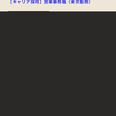
［キャリア採用］営業事務職（東京勤務）
事務職
中途採用
JOIN OUR TEAM