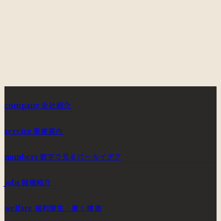
募集要項へ
ENTRY
フォームから応募する
会社紹介
company
事業案内
service
数字で見るパールイデア
numbers
職種紹介
jobs
福利厚生・働く環境
welfare